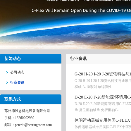
新闻动态
行业资讯
公司动态
G-20 H-20 I-20 J-20资讯科
G-20 H-20 I-20 J-20资讯科技与
行业资讯
枢轴 A-10系列 单端弹性...
D-20 E-20 F-20新能源/环境
联系方式
D-20 E-20 F-20新能源/环境用C-
承 复位枢轴轴承 免折枢轴C-...
苏州德胜恩机电设备有限公司
手机：18260202930
休闲运动器械专用美国C-FLE
邮箱：peterlu@bearingroom.com
休闲运动器械专用美国C-FLEX十