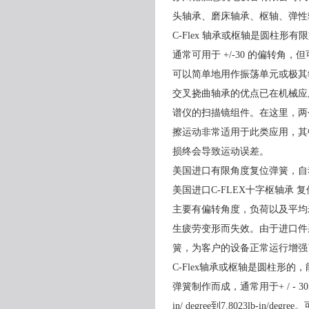
头轴承、磨床轴承、枢轴、弹性
C-Flex 轴承或枢轴是圆柱
通常可用于 +/-30 的偏转角，但可
可以简单地用作振荡单元或极其
交叉挠曲轴承的优点已在机械应用
谱仪的扫描镜组件。在这里，两个
擦运动非常适用于此类应用，其
损终会导致运动误差。
美国进口有限角度复位弹簧，自
美国进口C-FLEX十字枢轴承
主要有偏转角度，负荷以及平均
生疲劳变形而失效。由于进口件
簧，为客户的设备正常运行增强了保障力度
C-Flex轴承或枢轴是圆柱形
弹簧制作而成，通常用于+ / -
in/ degree到7.8023lb